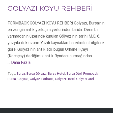
GÖLYAZI KÖYÜ REHBERİ
FORMBACK GÖLYAZI KÖYÜ REHBERİ Gölyazı, Bursa’nın
en zengin antik yerleşim yerlerinden biridir. Derin bir
yarımadanın üzerinde kurulan Gölyazının tarihi M.Ö. 6.
yüzyıla dek uzanır. Yazılı kaynaklardan edinilen bilgilere
göre; Gölyazının antik adı, bugün Orhaneli Çayı
(Kocaçay) dediğimiz antik Ryndacus ırmağından
…
Daha Fazla
Tags:
Bursa
,
Bursa Gölyazı
,
Bursa Hotel
,
Bursa Otel
,
Formback
Bursa
,
Gölyazı
,
Gölyazı Forback
,
Gölyazı Hotel
,
Gölyazı Otel